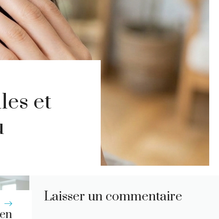
les et
u
Laisser un commentaire
en