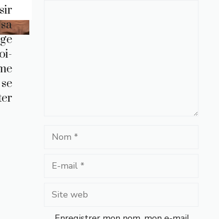
Commentaire
sir
 sa
nge
oi-
me
 se
ter
Nom
E-
mail
Site
web
Enregistrer mon nom, mon e-mail