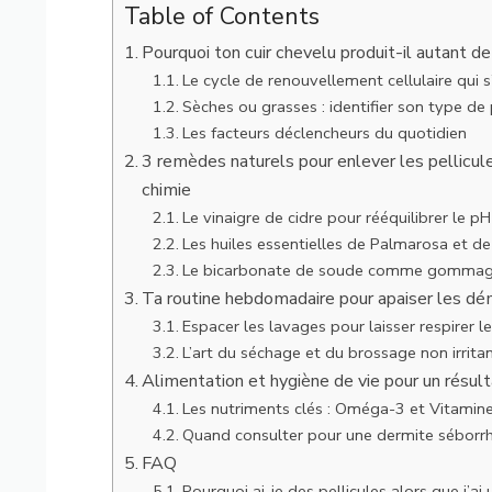
Table of Contents
Pourquoi ton cuir chevelu produit-il autant 
Le cycle de renouvellement cellulaire qui 
Sèches ou grasses : identifier son type de 
Les facteurs déclencheurs du quotidien
3 remèdes naturels pour enlever les pellicul
chimie
Le vinaigre de cidre pour rééquilibrer le pH
Les huiles essentielles de Palmarosa et d
Le bicarbonate de soude comme gommage
Ta routine hebdomadaire pour apaiser les d
Espacer les lavages pour laisser respirer l
L’art du séchage et du brossage non irrita
Alimentation et hygiène de vie pour un résul
Les nutriments clés : Oméga-3 et Vitamin
Quand consulter pour une dermite séborrh
FAQ
Pourquoi ai-je des pellicules alors que j’a