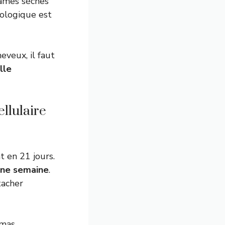
uames sèches
ologique est
eveux, il faut
lle
llulaire
 en 21 jours.
une semaine
.
tacher
amas