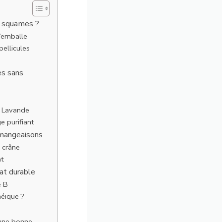
de squames ?
s’emballe
pellicules
es sans
e Lavande
 purifiant
émangeaisons
e crâne
nt
tat durable
e B
éique ?
i une bonne