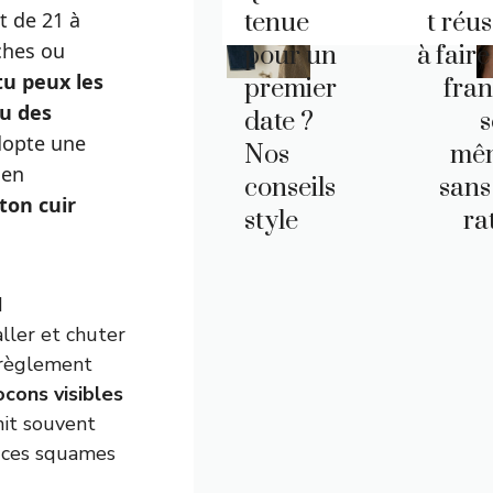
t de 21 à
tenue
t réus
ches ou
pour un
à faire
tu peux les
premier
fra
ou des
date ?
s
dopte une
Nos
mê
 en
conseils
sans
ton cuir
style
ra
d
ller et chuter
érèglement
ocons visibles
nit souvent
e ces squames