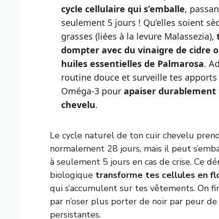
cycle cellulaire qui s’emballe
, passan
seulement 5 jours ! Qu’elles soient sè
grasses (liées à la levure Malassezia),
dompter avec du vinaigre de cidre 
huiles essentielles de Palmarosa
. A
routine douce et surveille tes apports
Oméga-3 pour
apaiser durablement 
chevelu
.
Le cycle naturel de ton cuir chevelu pren
normalement 28 jours, mais il peut s’emba
à seulement 5 jours en cas de crise. Ce d
biologique
transforme tes cellules en fl
qui s’accumulent sur tes vêtements. On fi
par n’oser plus porter de noir par peur d
persistantes.