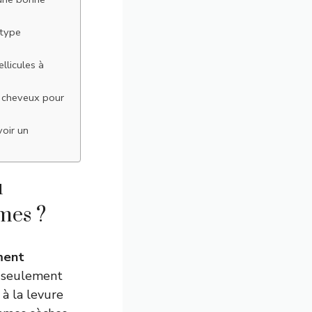
 type
llicules à
s cheveux pour
voir un
u
mes ?
ment
à seulement
à la levure