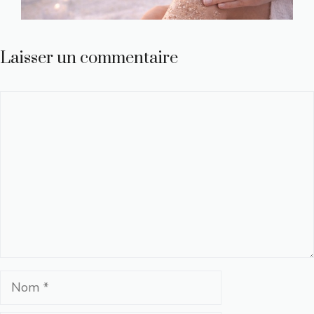
Laisser un commentaire
Commentaire
Nom