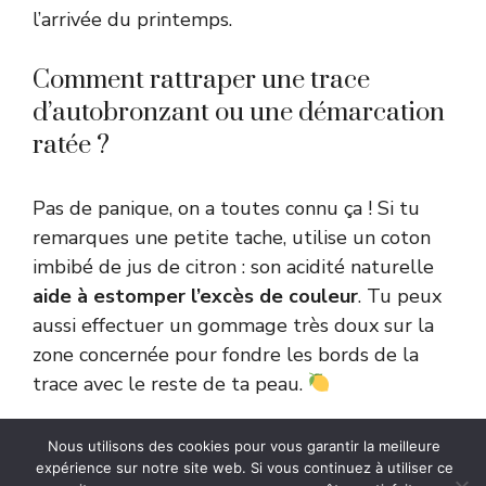
l’arrivée du printemps.
Comment rattraper une trace
d’autobronzant ou une démarcation
ratée ?
Pas de panique, on a toutes connu ça ! Si tu
remarques une petite tache, utilise un coton
imbibé de jus de citron : son acidité naturelle
aide à estomper l’excès de couleur
. Tu peux
aussi effectuer un gommage très doux sur la
zone concernée pour fondre les bords de la
trace avec le reste de ta peau.
Une autre astuce consiste à masser un peu
Nous utilisons des cookies pour vous garantir la meilleure
d’huile corporelle sur la démarcation pour
expérience sur notre site web. Si vous continuez à utiliser ce