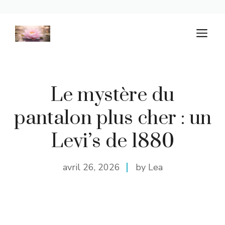
Aller
M
au
contenu
Le mystère du
pantalon plus cher : un
Levi’s de 1880
avril 26, 2026
by Lea