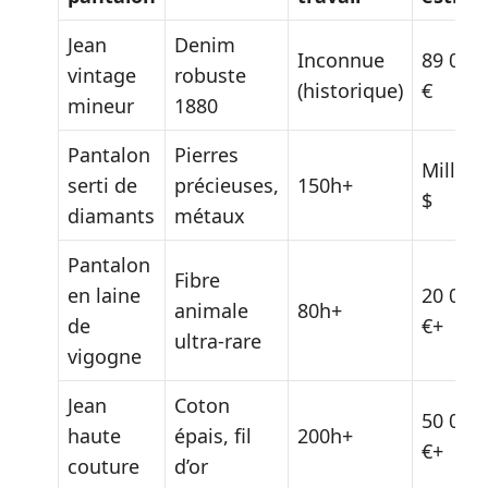
Jean
Denim
Inconnue
89 000
vintage
robuste
(historique)
€
mineur
1880
Pantalon
Pierres
Million
serti de
précieuses,
150h+
$
diamants
métaux
Pantalon
Fibre
en laine
20 000
animale
80h+
de
€+
ultra-rare
vigogne
Jean
Coton
50 000
haute
épais, fil
200h+
€+
couture
d’or